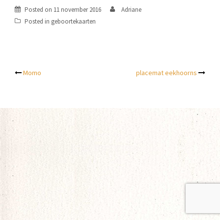
Posted on
11 november 2016
Adriane
Posted in
geboortekaarten
Post
Momo
placemat eekhoorns
navigation