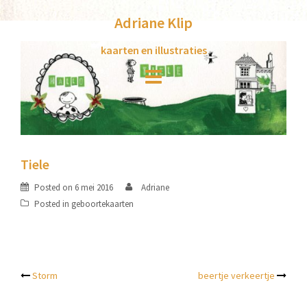
Skip
Adriane Klip
to
content
kaarten en illustraties
Tiele
Posted on
6 mei 2016
Adriane
Posted in
geboortekaarten
Post
Storm
beertje verkeertje